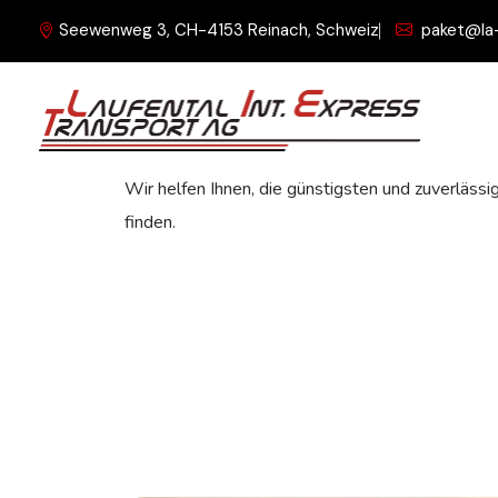
Seewenweg 3, CH-4153 Reinach, Schweiz
paket@la
Preise von vertrauenswürdig
Kurierdiensten vergleichen
Wir helfen Ihnen, die günstigsten und zuverläss
finden.