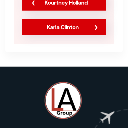
Kourtney Holland
Karla Clinton