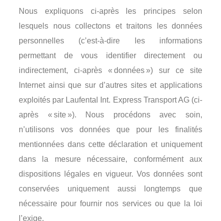
Nous expliquons ci-après les principes selon
lesquels nous collectons et traitons les données
personnelles (c’est-à-dire les informations
permettant de vous identifier directement ou
indirectement, ci-après «
donn
é
es
»
) sur ce site
Internet ainsi que sur d
’
autres sites et applications
exploit
é
s par
Laufental
Int. Express Transport AG (ci-
apr
è
s
«
site
»
). Nous proc
é
dons avec soin,
n
’
utilisons vos donn
é
es que pour les finalit
é
s
mentionn
é
es dans cette d
é
claration et uniquement
dans la mesure n
é
cessaire, conformément aux
dispositions légales en vigueur. Vos données sont
conservées uniquement aussi longtemps que
nécessaire pour fournir nos services ou que la loi
l’exige.