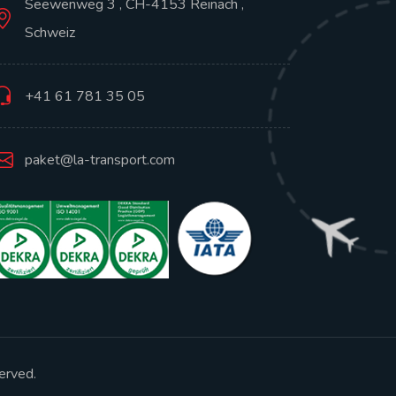
Seewenweg 3 , CH-4153 Reinach ,
Schweiz
+41 61 781 35 05
paket@la-transport.com
served.