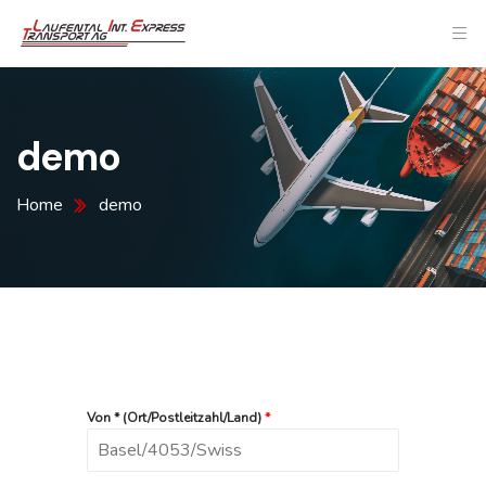
demo
Home
demo
Von * (Ort/Postleitzahl/Land)
*